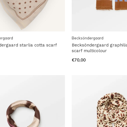
ergaard
Becksöndergaard
ergaard starlia cotta scarf
Becksöndergaard graphilia
scarf multicolour
€70,00