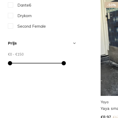
Dante6
-50%
Drykorn
Second Female
Yaya
Prijs
€0
-
€150
Yaya
Yaya smal
€8,97
€1