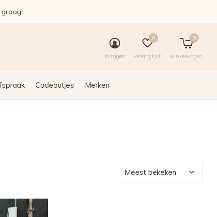
e graag!
0
0
inloggen
verlanglijst
winkelwagen
fspraak
Cadeautjes
Merken