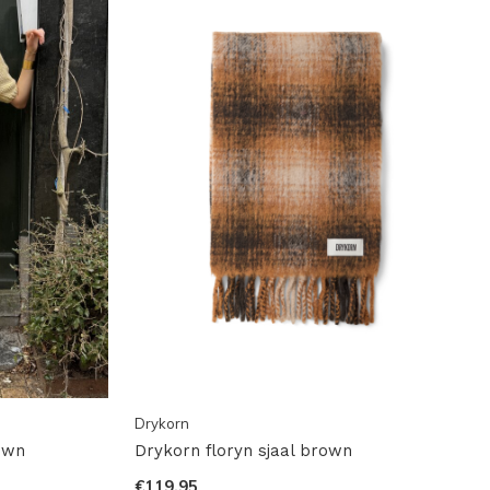
Drykorn
own
Drykorn floryn sjaal brown
€119,95