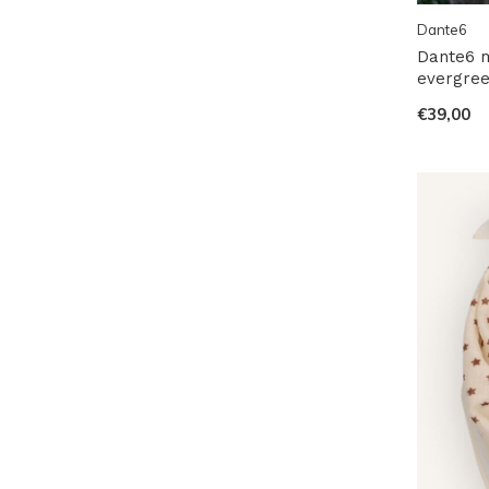
Dante6
Dante6 m
evergre
€39,00