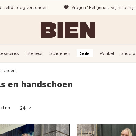
d, zelfde dag verzonden
Vragen? Bel gerust, wij helpen j
cessoires
Interieur
Schoenen
Sale
Winkel
Shop a
ndschoen
ls en handschoen
ucten
SALE