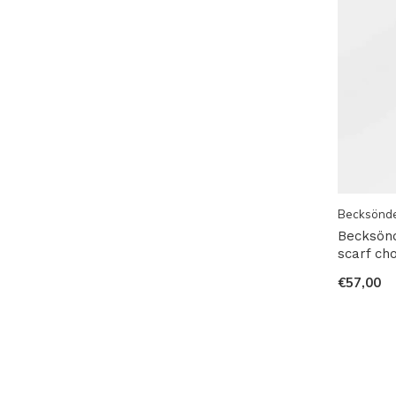
Becksönd
Becksönd
scarf ch
€57,00