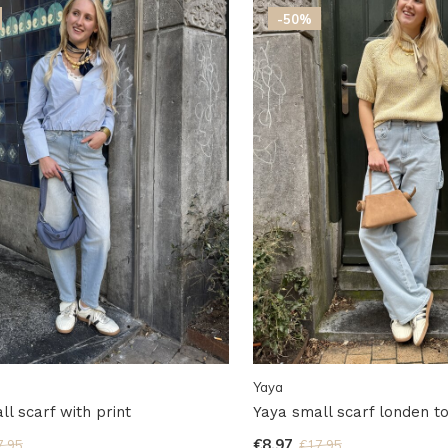
-50%
Yaya
l scarf with print
Yaya small scarf londen t
€8,97
7,95
€17,95