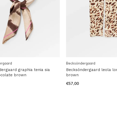
ergaard
Becksöndergaard
ergaard graphia tenia sia
Becksöndergaard leola lon
ocolate brown
brown
€57,00