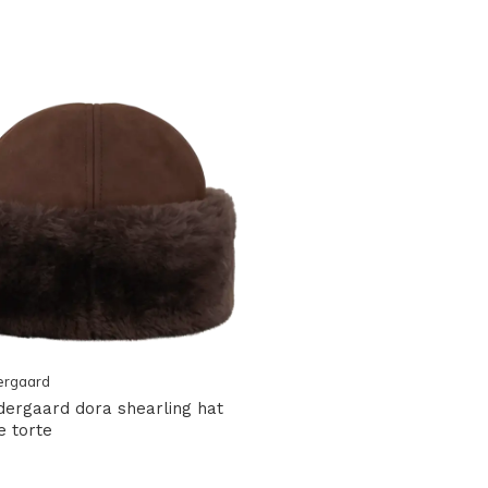
ergaard
ergaard dora shearling hat
e torte