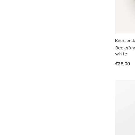
Becksönd
Becksönd
white
€28,00