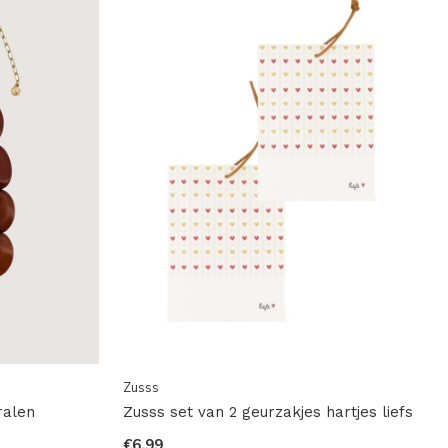
Zusss
ralen
Zusss set van 2 geurzakjes hartjes liefs
€6,99