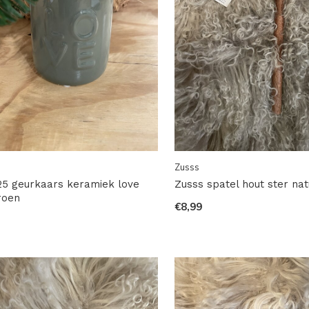
Zusss
5 geurkaars keramiek love
Zusss spatel hout ster nat
roen
€8,99