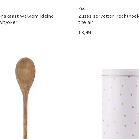
Zusss
nskaart welkom kleine
Zusss servetten rechthoek 
wit/oker
the air
€3,99