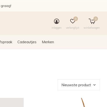
e graag!
0
0
inloggen
verlanglijst
winkelwagen
fspraak
Cadeautjes
Merken