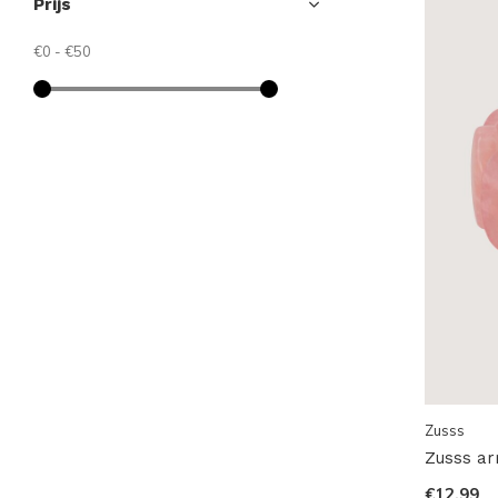
Prijs
€0
-
€50
Zusss
Zusss ar
€12,99