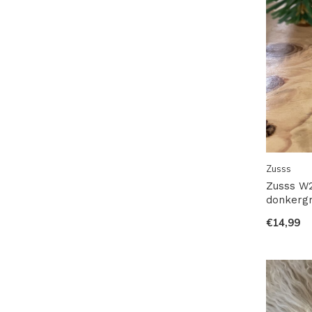
Zusss
Zusss W2
donkerg
€14,99