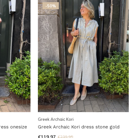
-50%
Greek Archaic Kori
ress onesize
Greek Archaic Kori dress stone gold
€119,97
€239,95