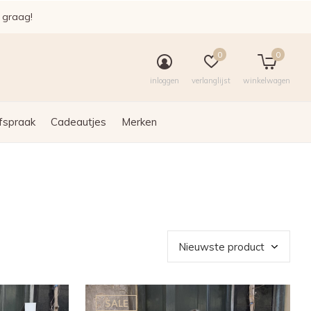
e graag!
0
0
inloggen
verlanglijst
winkelwagen
fspraak
Cadeautjes
Merken
SALE