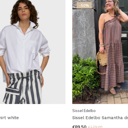
-50%
Sissel Edelbo
irt white
Sissel Edelbo Samantha d
€89,50
€179,00