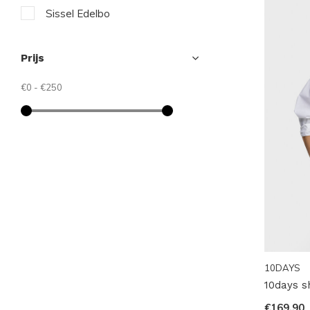
Sissel Edelbo
Prijs
€0
-
€250
10DAYS
10days sh
€169,90