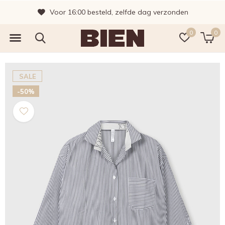
Voor 16:00 besteld, zelfde dag verzonden
0
0
SALE
-50%