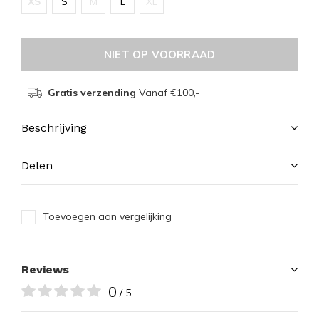
XS
S
M
L
XL
NIET OP VOORRAAD
Gratis verzending
Vanaf €100,-
Beschrijving
Delen
Toevoegen aan vergelijking
Reviews
0
/ 5