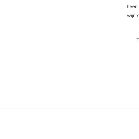
heerl
wijnr
T