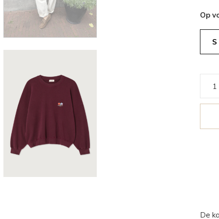
Op v
S
De ka