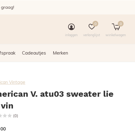
e graag!
0
0
inloggen
verlanglijst
winkelwagen
fspraak
Cadeautjes
Merken
can Vintage
erican V. atu03 sweater lie
 vin
(0)
,00