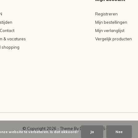
N
Registreren
tijden
Mijn bestellingen
Contact
Mijn verlanglijst
m & vacatures
Vergelijk producten
l shopping
© Copyright
2026
- Theme By
DMWS
-
RSS-feed
onze website te verbeteren. Is dat akkoord?
Ja
Nee