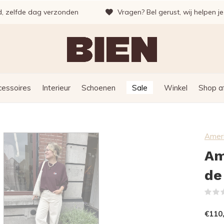
d, zelfde dag verzonden
Vragen? Bel gerust, wij helpen j
cessoires
Interieur
Schoenen
Sale
Winkel
Shop a
Ameri
Am
de
€110