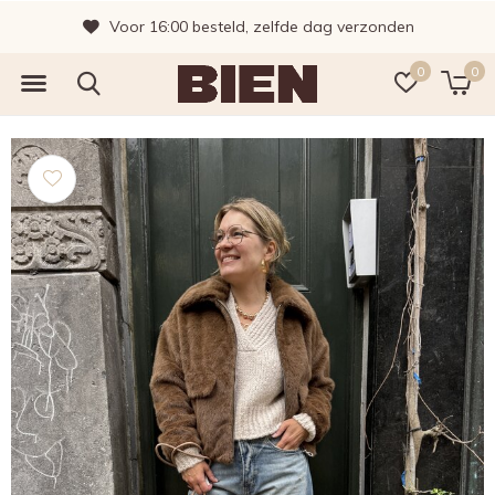
Voor 16:00 besteld, zelfde dag verzonden
0
0