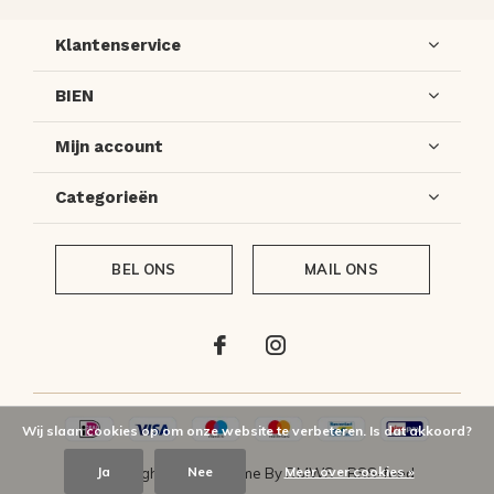
Klantenservice
BIEN
Mijn account
Categorieën
BEL ONS
MAIL ONS
Wij slaan cookies op om onze website te verbeteren. Is dat akkoord?
Ja
Nee
Meer over cookies »
© Copyright
2026
- Theme By
DMWS
-
RSS-feed