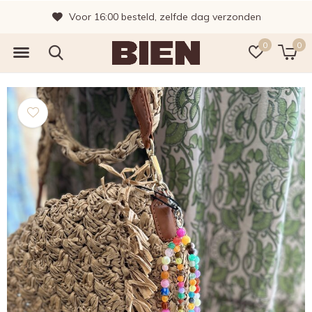
Voor 16:00 besteld, zelfde dag verzonden
0
0