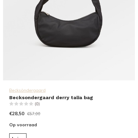
Becksöndergaard
Becksondergaard derry talia bag
(0)
€28,50
€57,00
Op voorraad