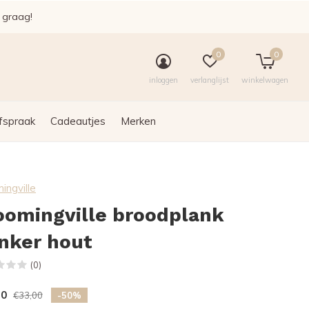
e graag!
0
0
inloggen
verlanglijst
winkelwagen
fspraak
Cadeautjes
Merken
ingville
oomingville broodplank
nker hout
(0)
50
€33,00
-50%