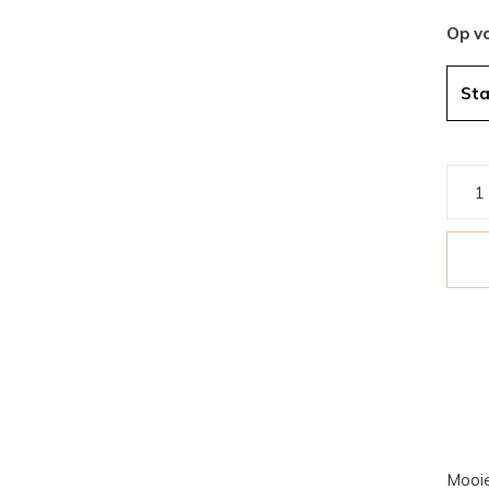
Op v
St
Mooie