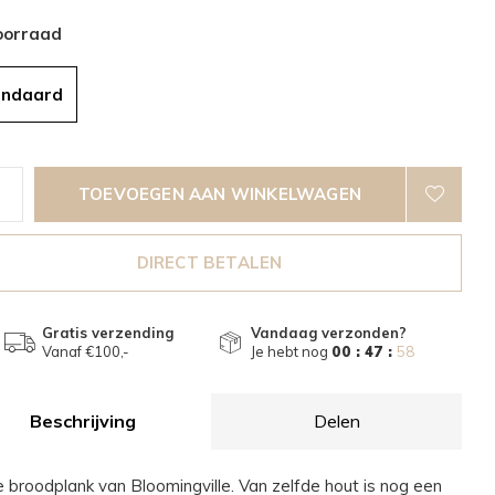
oorraad
andaard
TOEVOEGEN AAN WINKELWAGEN
DIRECT BETALEN
Gratis verzending
Vandaag verzonden?
Vanaf €100,-
Je hebt nog
00 : 47 :
57
Beschrijving
Delen
 broodplank van Bloomingville. Van zelfde hout is nog een