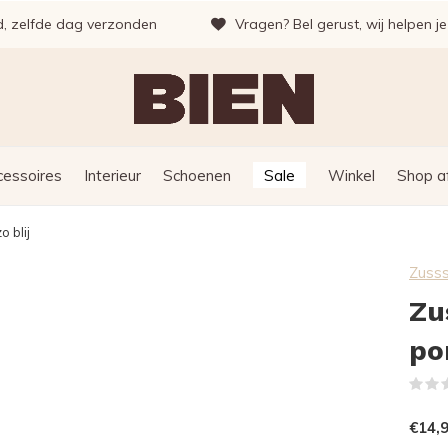
d, zelfde dag verzonden
Vragen? Bel gerust, wij helpen j
cessoires
Interieur
Schoenen
Sale
Winkel
Shop a
 blij
Zuss
Zu
po
€14,