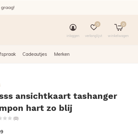
e graag!
0
0
inloggen
verlanglijst
winkelwagen
fspraak
Cadeautjes
Merken
s
sss ansichtkaart tashanger
mpon hart zo blij
(0)
99