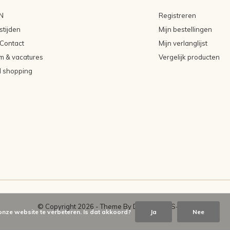
N
Registreren
tijden
Mijn bestellingen
Contact
Mijn verlanglijst
m & vacatures
Vergelijk producten
l shopping
© Copyright
2026
- Theme By
DMWS
-
RSS-feed
onze website te verbeteren. Is dat akkoord?
Ja
Nee