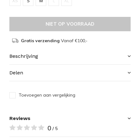
XS
S
M
L
XL
NIET OP VOORRAAD
Gratis verzending
Vanaf €100,-
Beschrijving
Delen
Toevoegen aan vergelijking
Reviews
0
/ 5