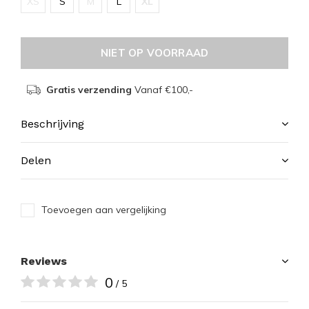
XS
S
M
L
XL
NIET OP VOORRAAD
Gratis verzending
Vanaf €100,-
Beschrijving
Delen
Toevoegen aan vergelijking
Reviews
0
/ 5