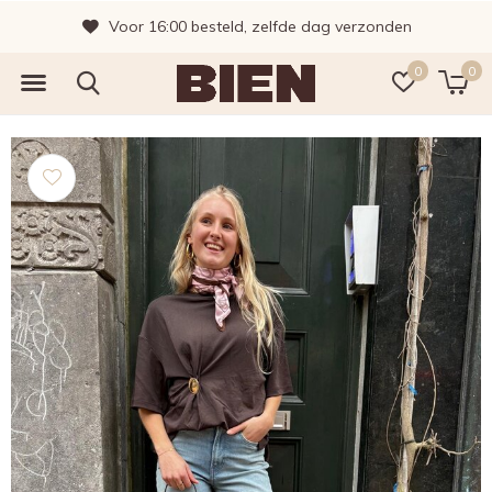
Voor 16:00 besteld, zelfde dag verzonden
0
0