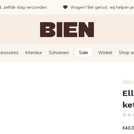
d, zelfde dag verzonden
Vragen? Bel gerust, wij helpen j
cessoires
Interieur
Schoenen
Sale
Winkel
Shop a
Elle
El
ke
€40,