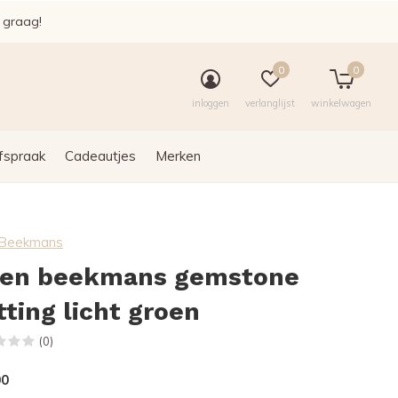
e graag!
0
0
inloggen
verlanglijst
winkelwagen
fspraak
Cadeautjes
Merken
n Beekmans
len beekmans gemstone
tting licht groen
(0)
00