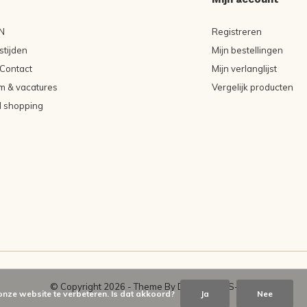
N
Registreren
tijden
Mijn bestellingen
Contact
Mijn verlanglijst
m & vacatures
Vergelijk producten
l shopping
© Copyright
2026
- Theme By
DMWS
-
RSS-feed
onze website te verbeteren. Is dat akkoord?
Ja
Nee