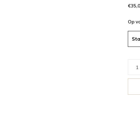
€35,
Op v
St