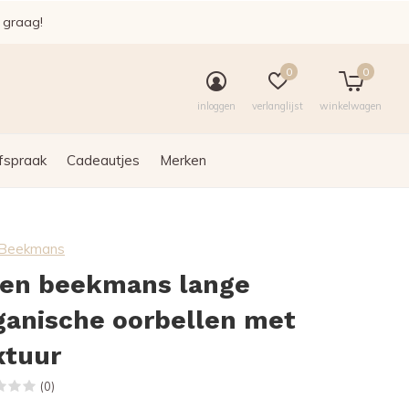
e graag!
0
0
inloggen
verlanglijst
winkelwagen
fspraak
Cadeautjes
Merken
n Beekmans
len beekmans lange
ganische oorbellen met
xtuur
(0)