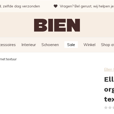
d, zelfde dag verzonden
Vragen? Bel gerust, wij helpen j
cessoires
Interieur
Schoenen
Sale
Winkel
Shop a
met textuur
Elle
El
or
te