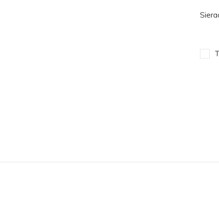
Siera
T