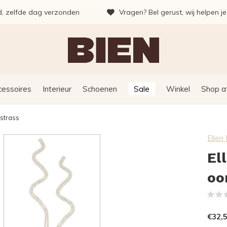
d, zelfde dag verzonden
Vragen? Bel gerust, wij helpen j
cessoires
Interieur
Schoenen
Sale
Winkel
Shop a
strass
Elle
El
oo
€32,