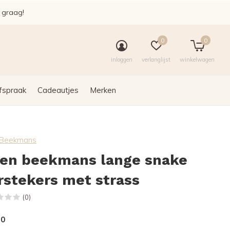
e graag!
0
0
inloggen
verlanglijst
winkelwagen
fspraak
Cadeautjes
Merken
n Beekmans
len beekmans lange snake
rstekers met strass
(0)
50