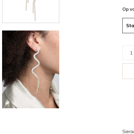
Op v
St
Siera