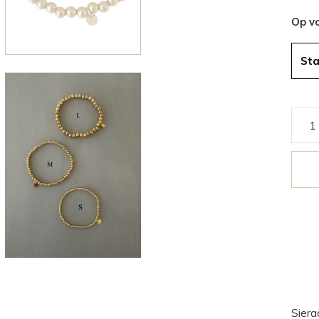
Op v
St
Siera