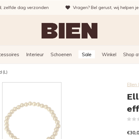
d, zelfde dag verzonden
Vragen? Bel gerust, wij helpen j
cessoires
Interieur
Schoenen
Sale
Winkel
Shop a
 (L)
Elle
El
ef
€30,