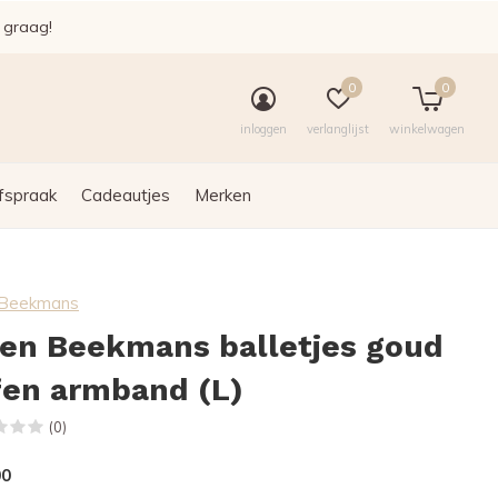
e graag!
0
0
inloggen
verlanglijst
winkelwagen
fspraak
Cadeautjes
Merken
n Beekmans
len Beekmans balletjes goud
fen armband (L)
(0)
00