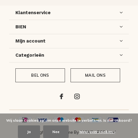
Klantenservice
BIEN
Mijn account
Categorieën
BEL ONS
MAIL ONS
Wij slaan cookies op om onze website te verbeteren. Is dat akkoord?
Ja
Nee
Meer over cookies »
© Copyright
2026
- Theme By
DMWS
-
RSS-feed