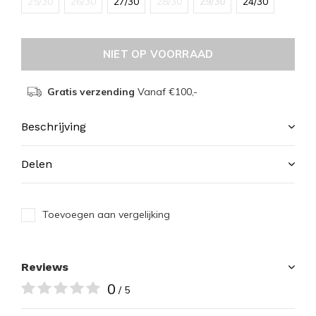
25/30
26/30
27/30
28/30
29/30
24/30
NIET OP VOORRAAD
Gratis verzending
Vanaf €100,-
Beschrijving
Delen
Toevoegen aan vergelijking
Reviews
0
/ 5