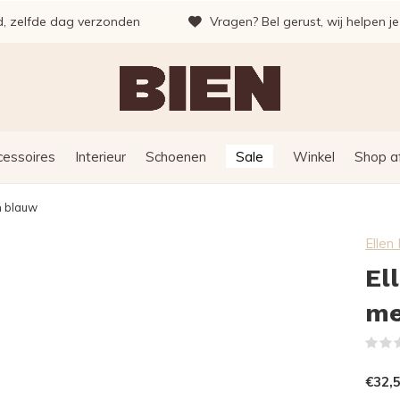
d, zelfde dag verzonden
Vragen? Bel gerust, wij helpen j
cessoires
Interieur
Schoenen
Sale
Winkel
Shop a
n blauw
Elle
El
me
€32,