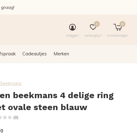
e graag!
0
0
inloggen
verlanglijst
winkelwagen
fspraak
Cadeautjes
Merken
n Beekmans
len beekmans 4 delige ring
t ovale steen blauw
(0)
50