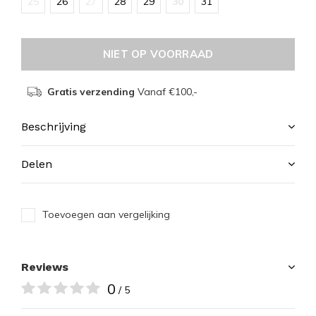
25
26
27
28
29
30
31
NIET OP VOORRAAD
Gratis verzending
Vanaf €100,-
Beschrijving
Delen
Toevoegen aan vergelijking
Reviews
0
/ 5