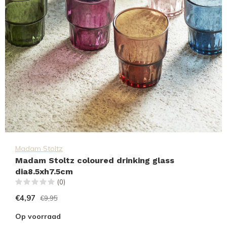
Madam Stoltz
Madam Stoltz coloured drinking glass
dia8.5xh7.5cm
(0)
€4,97
€9,95
Op voorraad