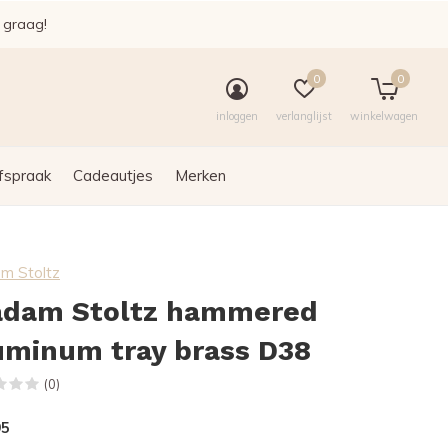
e graag!
0
0
inloggen
verlanglijst
winkelwagen
fspraak
Cadeautjes
Merken
m Stoltz
dam Stoltz hammered
uminum tray brass D38
(0)
95