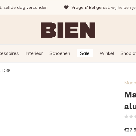
d, zelfde dag verzonden
Vragen? Bel gerust, wij helpen j
cessoires
Interieur
Schoenen
Sale
Winkel
Shop a
s D38
Mada
Ma
al
€27,