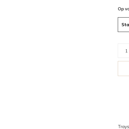
Op v
St
Trays