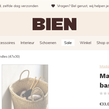
d, zelfde dag verzonden
Vragen? Bel gerust, wij helpen j
cessoires
Interieur
Schoenen
Sale
Winkel
Shop a
ndles (47x30)
Mada
Ma
ba
€33,