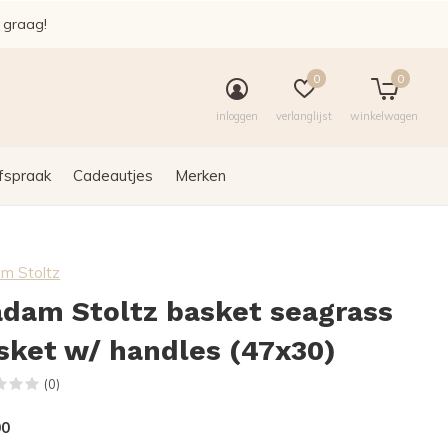
e graag!
0
0
inloggen
verlanglijst
winkelwagen
fspraak
Cadeautjes
Merken
m Stoltz
dam Stoltz basket seagrass
sket w/ handles (47x30)
(0)
00