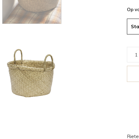
Op v
St
Riet