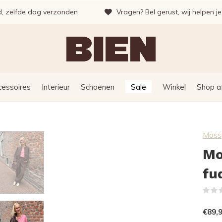
d, zelfde dag verzonden
Vragen? Bel gerust, wij helpen j
cessoires
Interieur
Schoenen
Sale
Winkel
Shop a
Moss
Mo
fu
€89,