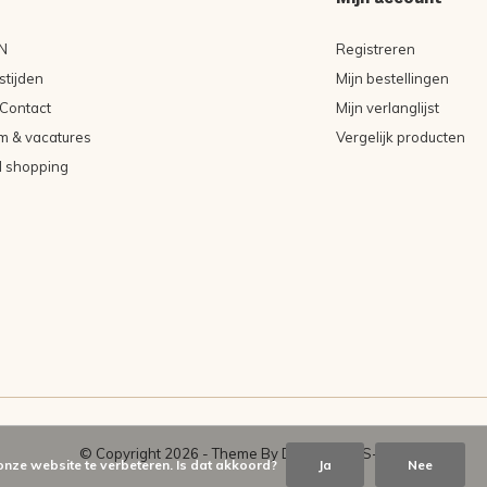
N
Registreren
tijden
Mijn bestellingen
Contact
Mijn verlanglijst
m & vacatures
Vergelijk producten
l shopping
© Copyright
2026
- Theme By
DMWS
-
RSS-feed
onze website te verbeteren. Is dat akkoord?
Ja
Nee