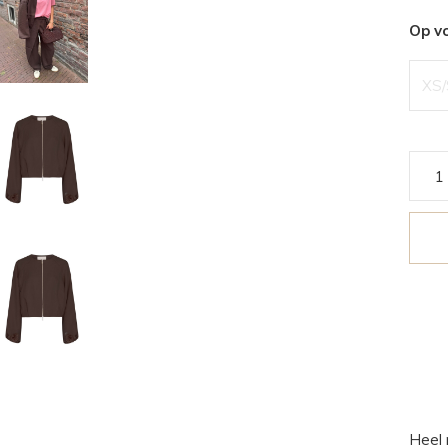
Op v
XS/
Heel 