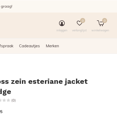
e graag!
0
0
inloggen
verlanglijst
winkelwagen
fspraak
Cadeautjes
Merken
ss zein esteriane jacket
dge
(0)
95