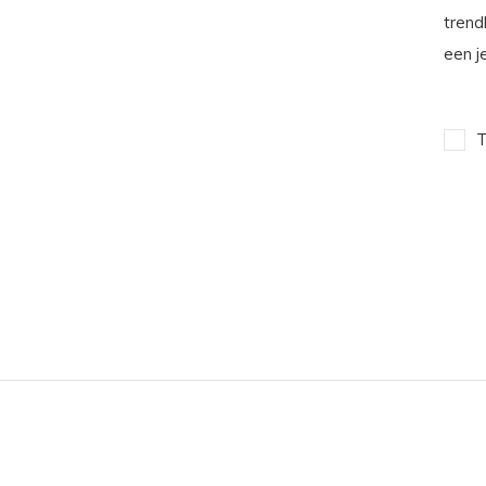
trend
een j
T