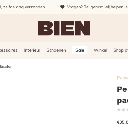
d, zelfde dag verzonden
Vragen? Bel gerust, wij helpen j
cessoires
Interieur
Schoenen
Sale
Winkel
Shop a
ticolor
Penn
Pe
pa
€35,