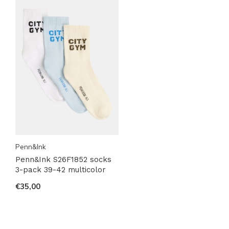
Penn&Ink
Penn&Ink S26F1852 socks
3-pack 39-42 multicolor
€35,00