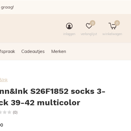
e graag!
0
0
inloggen
verlanglijst
winkelwagen
fspraak
Cadeautjes
Merken
&Ink
nn&Ink S26F1852 socks 3-
ck 39-42 multicolor
(0)
00