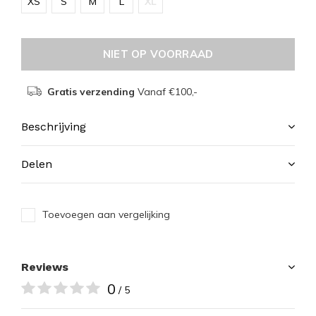
XS
S
M
L
XL
NIET OP VOORRAAD
Gratis verzending
Vanaf €100,-
Beschrijving
Delen
Toevoegen aan vergelijking
Reviews
0
/ 5