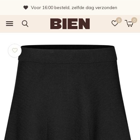
Voor 16:00 besteld, zelfde dag verzonden
0
0