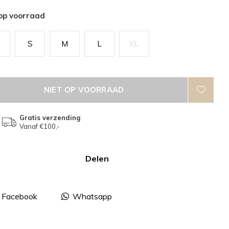
 op voorraad
S
S
M
L
XL
NIET OP VOORRAAD
Gratis verzending
Vanaf €100,-
Delen
Facebook
Whatsapp