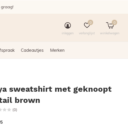
e graag!
0
0
inloggen
verlanglijst
winkelwagen
fspraak
Cadeautjes
Merken
ya sweatshirt met geknoopt
tail brown
(0)
95