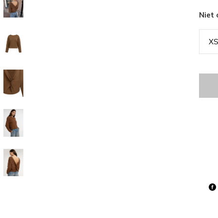
Niet
X