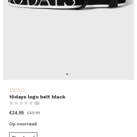
10DAYS
10days logo belt black
(0)
€24,95
€49,90
Op voorraad