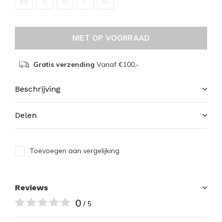
XS
S
M
L
XL
NIET OP VOORRAAD
Gratis verzending
Vanaf €100,-
Beschrijving
Delen
Toevoegen aan vergelijking
Reviews
0
/ 5