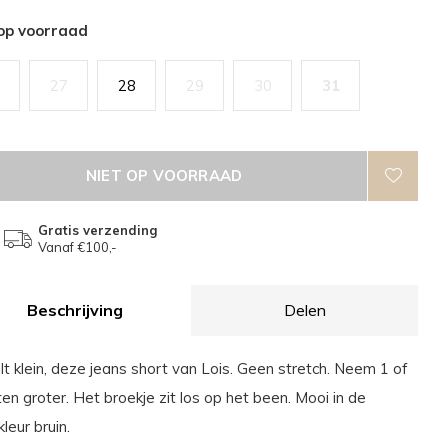
 op voorraad
27
28
29
30
31
NIET OP VOORRAAD
Gratis verzending
Vanaf €100,-
Beschrijving
Delen
alt klein, deze jeans short van Lois. Geen stretch. Neem 1 of
en groter. Het broekje zit los op het been. Mooi in de
leur bruin.