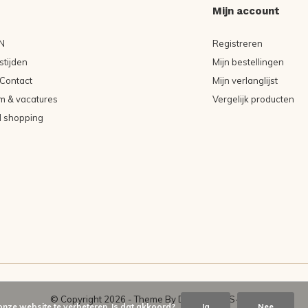
Mijn account
N
Registreren
tijden
Mijn bestellingen
Contact
Mijn verlanglijst
m & vacatures
Vergelijk producten
l shopping
© Copyright
2026
- Theme By
DMWS
-
RSS-feed
onze website te verbeteren. Is dat akkoord?
Ja
Nee