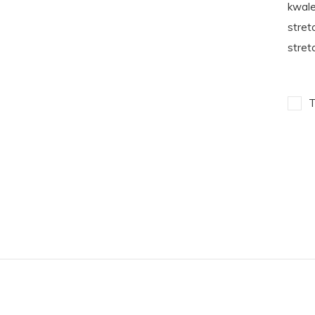
kwale
stret
stretc
T