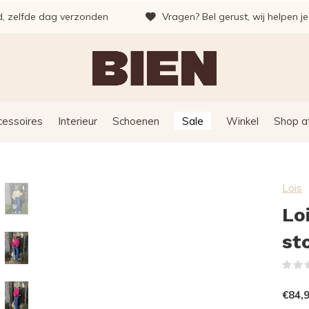
d, zelfde dag verzonden
Vragen? Bel gerust, wij helpen j
cessoires
Interieur
Schoenen
Sale
Winkel
Shop a
Lois
Lo
st
€84,