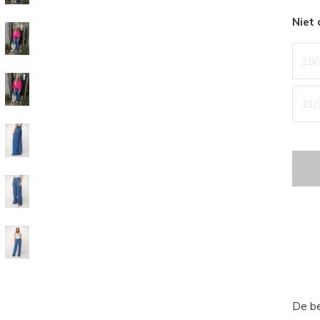
Niet
25/
31/
De be