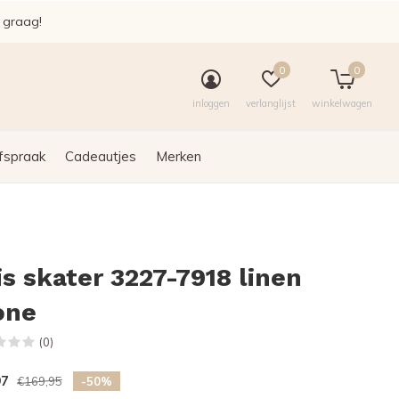
e graag!
0
0
inloggen
verlanglijst
winkelwagen
fspraak
Cadeautjes
Merken
is skater 3227-7918 linen
one
(0)
97
€169,95
-50%