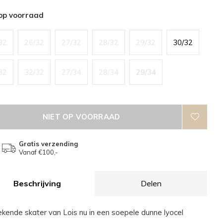
 op voorraad
32
26/32
27/32
28/32
29/32
30/32
32
32/32
27/34
28/34
29/34
NIET OP VOORRAAD
Gratis verzending
Vanaf €100,-
Beschrijving
Delen
kende skater van Lois nu in een soepele dunne lyocel