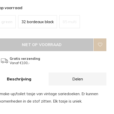
 op voorraad
 green
32 bordeaux black
85 multi
NIET OP VOORRAAD
Gratis verzending
Vanaf €100,-
Beschrijving
Delen
make-up/toilet tasje van vintage sariedoeken. Er kunnen
komenheden in de stof zitten. Elk tasje is uniek.