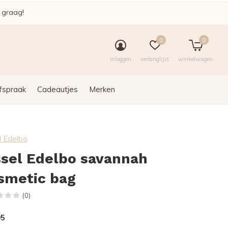
e graag!
0
0
inloggen
verlanglijst
winkelwagen
fspraak
Cadeautjes
Merken
l Edelbo
ssel Edelbo savannah
smetic bag
(0)
95