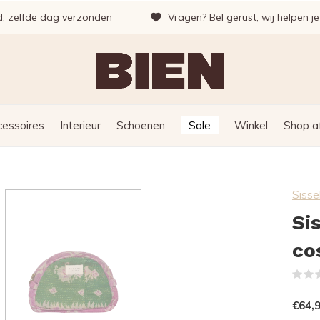
d, zelfde dag verzonden
Vragen? Bel gerust, wij helpen j
cessoires
Interieur
Schoenen
Sale
Winkel
Shop a
Sisse
Si
co
€64,