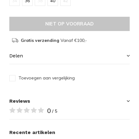
34
36
38
40
42
NIET OP VOORRAAD
Gratis verzending
Vanaf €100,-
Delen
Toevoegen aan vergelijking
Reviews
0
/ 5
Recente artikelen