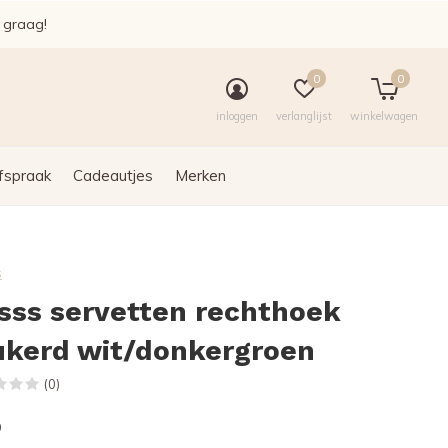
e graag!
0
0
inloggen
verlanglijst
winkelwagen
fspraak
Cadeautjes
Merken
s
sss servetten rechthoek
ukerd wit/donkergroen
(0)
9