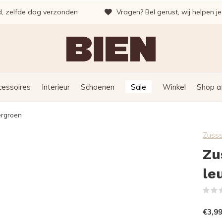
d, zelfde dag verzonden
Vragen? Bel gerust, wij helpen j
cessoires
Interieur
Schoenen
Sale
Winkel
Shop a
ergroen
Zuss
Zu
le
€3,9