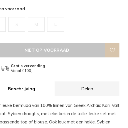
 op voorraad
S
S
M
L
NIET OP VOORRAAD
Gratis verzending
Vanaf €100,-
Beschrijving
Delen
 leuke bermuda van 100% linnen van Greek Archaic Kori. Valt
at, Sybien draagt s, met elastiek in de taille. leuke set met
jpassende top of blouse. Ook leuk met een hakje. Sybien