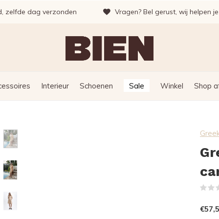
d, zelfde dag verzonden
Vragen? Bel gerust, wij helpen j
cessoires
Interieur
Schoenen
Sale
Winkel
Shop a
Greek
Gr
ca
€57,