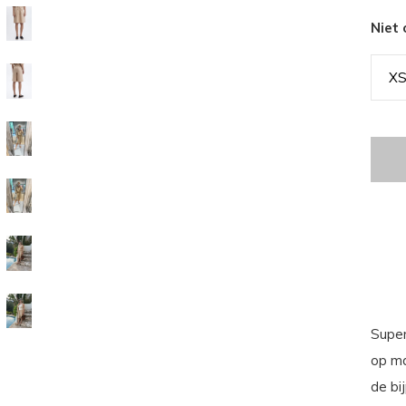
Niet
X
Super
op ma
de bi