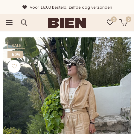
Voor 16:00 besteld, zelfde dag verzonden
0
0
SALE
-50%